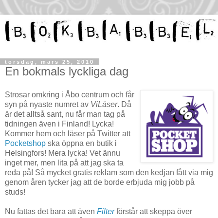
torsdag, mars 25, 2010
En bokmals lyckliga dag
Strosar omkring i Åbo centrum och får
syn på nyaste numret av
ViLäser
. Då
är det alltså sant, nu får man tag på
tidningen även i Finland! Lycka!
Kommer hem och läser på Twitter att
Pocketshop
ska öppna en butik i
Helsingfors! Mera lycka! Vet ännu
inget mer, men lita på att jag ska ta
reda på! Så mycket gratis reklam som den kedjan fått via mig
genom åren tycker jag att de borde erbjuda mig jobb på
studs!
Nu fattas det bara att även
Filter
förstår att skeppa över